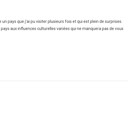
n pays que j’ai pu visiter plusieurs fois et qui est plein de surprises.
s,
 un pays aux influences culturelles variées qui ne manquera pas de vous
e
riche