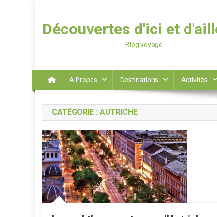
Découvertes d'ici et d'ail
Blog voyage
A Propos
Destinations
Activités
CATÉGORIE :
AUTRICHE