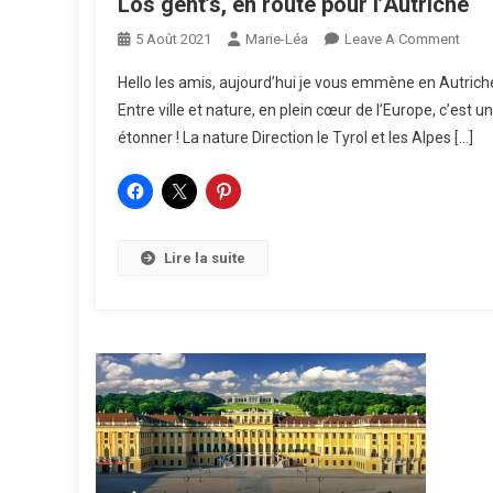
Los geht’s, en route pour l’Autriche
On
5 Août 2021
Marie-Léa
Leave A Comment
Los
Hello les amis, aujourd’hui je vous emmène en Autriche u
Geht’
Entre ville et nature, en plein cœur de l’Europe, c’est
En
étonner ! La nature Direction le Tyrol et les Alpes […]
Rout
Pour
L’Aut
Lire la suite