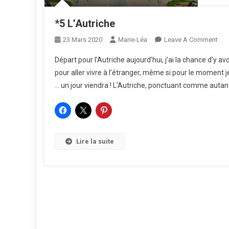
*5 L’Autriche
On
23 Mars 2020
Marie-Léa
Leave A Comment
*5
Départ pour l’Autriche aujourd’hui, j’ai la chance d’y
L’Au
pour aller vivre à l’étranger, même si pour le moment je
… un jour viendra ! L’Autriche, ponctuant comme autant
Lire la suite