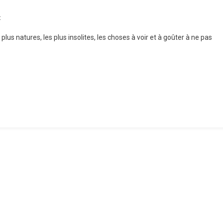
On
t
Les
us natures, les plus insolites, les choses à voir et à goûter à ne pas
Marchés
De
Noël
En
Allemagne