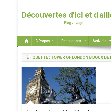
Découvertes d'ici et d'ail
Blog voyage
A Propos
Destinations
Activités
ÉTIQUETTE :
TOWER OF LONDON BIJOUX DE