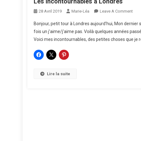
Les incontournables à Londres
On
28 Avril 2019
Marie-Léa
Leave A Comment
Les
Bonjour, petit tour à Londres aujourd’hui, Mon dernier 
Inco
fois un j’aime/j’aime pas. Voilà quelques années passée
À
Voici mes incontournables, des petites choses que je ref
Lon
Lire la suite