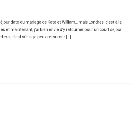
séjour date du mariage de Kate et William… mais Londres, c’est à la
ntournables
s et maintenant, j’ai bien envie d’y retourner pour un court séjour.
erai, c’est sûr, si je peux retourner […]
dres