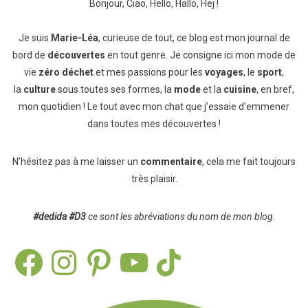
Bonjour, Ciao, Hello, Hallo, Hej !
Je suis
Marie-Léa
, curieuse de tout, ce blog est mon journal de
bord de
découvertes
en tout genre. Je consigne ici mon mode de
vie
zéro déchet
et mes passions pour les
voyages
, le
sport
,
la
culture
sous toutes ses formes, la
mode
et la
cuisine
, en bref,
mon quotidien ! Le tout avec mon chat que j’essaie d’emmener
dans toutes mes découvertes !
N’hésitez pas à me laisser un
commentaire
, cela me fait toujours
très plaisir.
#dedida
#D3
ce sont les abréviations du nom de mon blog.
Facebook
Instagram
Pinterest
YouTube
TikTok