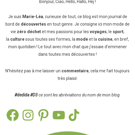
Bonjour, Ciao, Hello, Hallo, Hej !
Je suis
Marie-Léa
, curieuse de tout, ce blog est mon journal de
bord de
découvertes
en tout genre. Je consigne ici mon mode de
vie
zéro déchet
et mes passions pour les
voyages
, le
sport
,
la
culture
sous toutes ses formes, la
mode
et la
cuisine
, en bref,
mon quotidien ! Le tout avec mon chat que j’essaie d’emmener
dans toutes mes découvertes !
N’hésitez pas à me laisser un
commentaire
, cela me fait toujours
très plaisir.
#dedida
#D3
ce sont les abréviations du nom de mon blog.
Facebook
Instagram
Pinterest
YouTube
TikTok