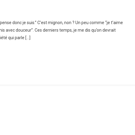
ito
e pense donc je suis.” C’est mignon, non ? Un peu comme “je t’aime
o
rahis avec douceur”. Ces derniers temps, je me dis qu’on devrait
t
été qui parle […]