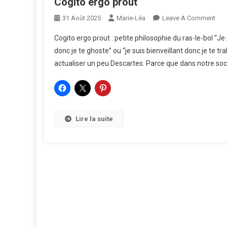
Cogito ergo prout
On
31 Août 2025
Marie-Léa
Leave A Comment
Cog
Cogito ergo prout : petite philosophie du ras-le-bol “J
Erg
donc je te ghoste” ou “je suis bienveillant donc je te t
Prou
actualiser un peu Descartes. Parce que dans notre soci
Lire la suite