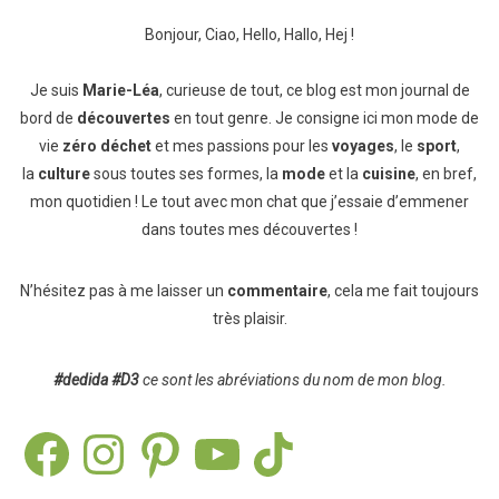
Bonjour, Ciao, Hello, Hallo, Hej !
Je suis
Marie-Léa
, curieuse de tout, ce blog est mon journal de
bord de
découvertes
en tout genre. Je consigne ici mon mode de
vie
zéro déchet
et mes passions pour les
voyages
, le
sport
,
la
culture
sous toutes ses formes, la
mode
et la
cuisine
, en bref,
mon quotidien ! Le tout avec mon chat que j’essaie d’emmener
dans toutes mes découvertes !
N’hésitez pas à me laisser un
commentaire
, cela me fait toujours
très plaisir.
#dedida
#D3
ce sont les abréviations du nom de mon blog.
Facebook
Instagram
Pinterest
YouTube
TikTok