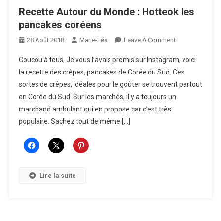
Recette Autour du Monde : Hotteok les
pancakes coréens
On
28 Août 2018
Marie-Léa
Leave A Comment
Recette
Coucou à tous, Je vous l’avais promis sur Instagram, voici
Autour
la recette des crêpes, pancakes de Corée du Sud. Ces
Du
sortes de crêpes, idéales pour le goûter se trouvent partout
Monde
en Corée du Sud. Sur les marchés, il y a toujours un
:
Hotteok
marchand ambulant qui en propose car c’est très
Les
populaire. Sachez tout de même […]
Pancakes
Coréens
Lire la suite