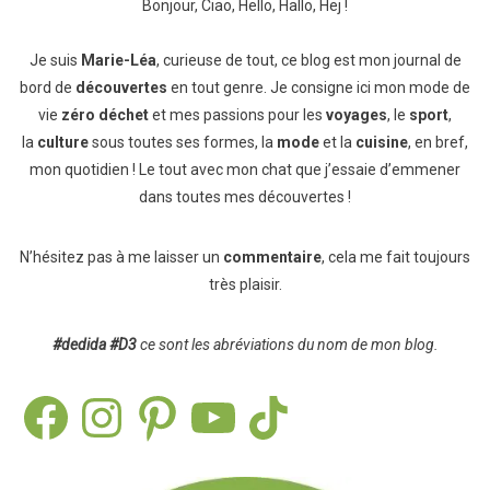
Bonjour, Ciao, Hello, Hallo, Hej !
Je suis
Marie-Léa
, curieuse de tout, ce blog est mon journal de
bord de
découvertes
en tout genre. Je consigne ici mon mode de
vie
zéro déchet
et mes passions pour les
voyages
, le
sport
,
la
culture
sous toutes ses formes, la
mode
et la
cuisine
, en bref,
mon quotidien ! Le tout avec mon chat que j’essaie d’emmener
dans toutes mes découvertes !
N’hésitez pas à me laisser un
commentaire
, cela me fait toujours
très plaisir.
#dedida
#D3
ce sont les abréviations du nom de mon blog.
Facebook
Instagram
Pinterest
YouTube
TikTok