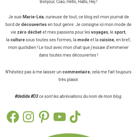
Bonjour, Ciao, Hello, Hallo, Hej !
Je suis
Marie-Léa
, curieuse de tout, ce blog est mon journal de
bord de
découvertes
en tout genre. Je consigne ici mon mode de
vie
zéro déchet
et mes passions pour les
voyages
, le
sport
,
la
culture
sous toutes ses formes, la
mode
et la
cuisine
, en bref,
mon quotidien ! Le tout avec mon chat que j’essaie d’emmener
dans toutes mes découvertes !
N’hésitez pas à me laisser un
commentaire
, cela me fait toujours
très plaisir.
#dedida
#D3
ce sont les abréviations du nom de mon blog.
Facebook
Instagram
Pinterest
YouTube
TikTok