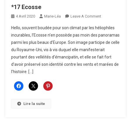
*17 Ecosse
On
4 Avril 2020
Marie-Léa
Leave A Comment
*17
Hello, souvent boudée pour son climat par les héliophiles
Ecosse
incurables, l’Ecosse n’en possède pas moin des panoramas
parmi les plus beaux d’Europe. Son image participe de celle
du Royaume-Uni, vis à vis duquel elle manifesterait
pourtant des velléités d’émancipatin, et elle se fait fort
d’avoir préservé son identité contre les vents et marées de
l’histoire. […]
Lire la suite