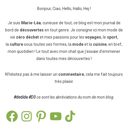
Bonjour, Ciao, Hello, Hallo, Hej !
Je suis
Marie-Léa
, curieuse de tout, ce blog est mon journal de
bord de
découvertes
en tout genre. Je consigne ici mon mode de
vie
zéro déchet
et mes passions pour les
voyages
, le
sport
,
la
culture
sous toutes ses formes, la
mode
et la
cuisine
, en bref,
mon quotidien ! Le tout avec mon chat que j’essaie d’emmener
dans toutes mes découvertes !
N’hésitez pas à me laisser un
commentaire
, cela me fait toujours
très plaisir.
#dedida
#D3
ce sont les abréviations du nom de mon blog.
Facebook
Instagram
Pinterest
YouTube
TikTok