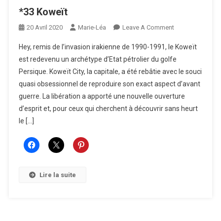
*33 Koweït
On
20 Avril 2020
Marie-Léa
Leave A Comment
*33
Hey, remis de l’invasion irakienne de 1990-1991, le Koweït
Koweït
est redevenu un archétype d’Etat pétrolier du golfe
Persique. Koweït City, la capitale, a été rebâtie avec le souci
quasi obsessionnel de reproduire son exact aspect d’avant
guerre. La libération a apporté une nouvelle ouverture
d’esprit et, pour ceux qui cherchent à découvrir sans heurt
le […]
Lire la suite