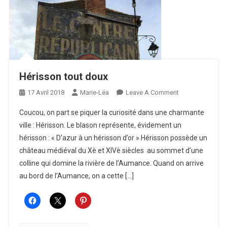
Hérisson tout doux
On
17 Avril 2018
Marie-Léa
Leave A Comment
Hérisson
Coucou, on part se piquer la curiosité dans une charmante
Tout
ville : Hérisson. Le blason représente, évidement un
Doux
hérisson : « D’azur à un hérisson d’or » Hérisson possède un
château médiéval du Xè et XIVè siècles au sommet d’une
colline qui domine la rivière de l’Aumance. Quand on arrive
au bord de l’Aumance, on a cette […]