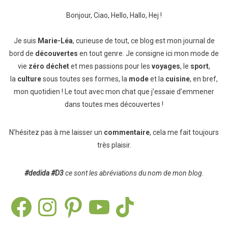
Bonjour, Ciao, Hello, Hallo, Hej !
Je suis
Marie-Léa
, curieuse de tout, ce blog est mon journal de
bord de
découvertes
en tout genre. Je consigne ici mon mode de
vie
zéro déchet
et mes passions pour les
voyages
, le
sport
,
la
culture
sous toutes ses formes, la
mode
et la
cuisine
, en bref,
mon quotidien ! Le tout avec mon chat que j’essaie d’emmener
dans toutes mes découvertes !
N’hésitez pas à me laisser un
commentaire
, cela me fait toujours
très plaisir.
#dedida
#D3
ce sont les abréviations du nom de mon blog.
Facebook
Instagram
Pinterest
YouTube
TikTok