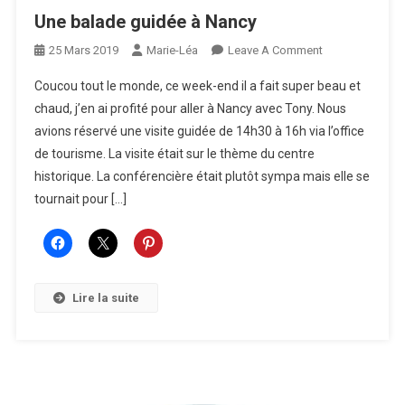
Une balade guidée à Nancy
On
25 Mars 2019
Marie-Léa
Leave A Comment
Une
Coucou tout le monde, ce week-end il a fait super beau et
Balade
chaud, j’en ai profité pour aller à Nancy avec Tony. Nous
Guidée
avions réservé une visite guidée de 14h30 à 16h via l’office
À
de tourisme. La visite était sur le thème du centre
Nancy
historique. La conférencière était plutôt sympa mais elle se
tournait pour […]
Lire la suite