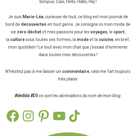
Bonjour, Ciao, Hello, Hallo, Hej !
Je suis
Marie-Léa
, curieuse de tout, ce blog est mon journal de
bord de
découvertes
en tout genre. Je consigne ici mon mode de
vie
zéro déchet
et mes passions pour les
voyages
, le
sport
,
la
culture
sous toutes ses formes, la
mode
et la
cuisine
, en bref,
mon quotidien ! Le tout avec mon chat que j’essaie d’emmener
dans toutes mes découvertes !
N’hésitez pas à me laisser un
commentaire
, cela me fait toujours
très plaisir.
#dedida
#D3
ce sont les abréviations du nom de mon blog.
Facebook
Instagram
Pinterest
YouTube
TikTok