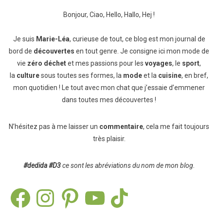
Bonjour, Ciao, Hello, Hallo, Hej !
Je suis
Marie-Léa
, curieuse de tout, ce blog est mon journal de
bord de
découvertes
en tout genre. Je consigne ici mon mode de
vie
zéro déchet
et mes passions pour les
voyages
, le
sport
,
la
culture
sous toutes ses formes, la
mode
et la
cuisine
, en bref,
mon quotidien ! Le tout avec mon chat que j’essaie d’emmener
dans toutes mes découvertes !
N’hésitez pas à me laisser un
commentaire
, cela me fait toujours
très plaisir.
#dedida
#D3
ce sont les abréviations du nom de mon blog.
Facebook
Instagram
Pinterest
YouTube
TikTok