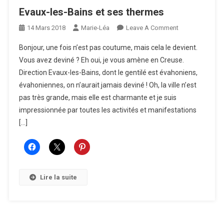
Evaux-les-Bains et ses thermes
On
14 Mars 2018
Marie-Léa
Leave A Comment
Evaux-
Bonjour, une fois n’est pas coutume, mais cela le devient.
Les-
Vous avez deviné ? Eh oui, je vous amène en Creuse.
Bains
Direction Evaux-les-Bains, dont le gentilé est évahoniens,
Et
évahoniennes, on n’aurait jamais deviné ! Oh, la ville n’est
Ses
Thermes
pas très grande, mais elle est charmante et je suis
impressionnée par toutes les activités et manifestations
[…]
Lire la suite