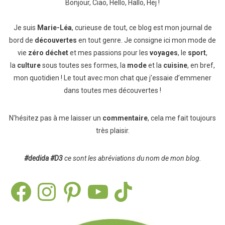
Bonjour, Ciao, Hello, Hallo, Hej !
Je suis
Marie-Léa
, curieuse de tout, ce blog est mon journal de
bord de
découvertes
en tout genre. Je consigne ici mon mode de
vie
zéro déchet
et mes passions pour les
voyages
, le
sport
,
la
culture
sous toutes ses formes, la
mode
et la
cuisine
, en bref,
mon quotidien ! Le tout avec mon chat que j’essaie d’emmener
dans toutes mes découvertes !
N’hésitez pas à me laisser un
commentaire
, cela me fait toujours
très plaisir.
#dedida
#D3
ce sont les abréviations du nom de mon blog.
Facebook
Instagram
Pinterest
YouTube
TikTok