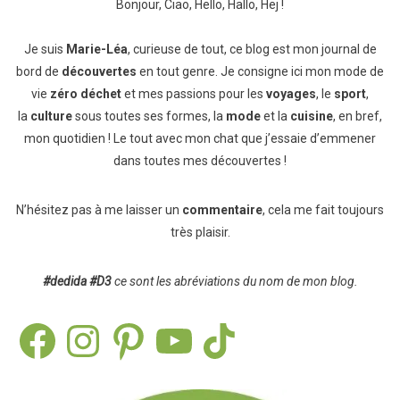
Bonjour, Ciao, Hello, Hallo, Hej !
Je suis
Marie-Léa
, curieuse de tout, ce blog est mon journal de
bord de
découvertes
en tout genre. Je consigne ici mon mode de
vie
zéro déchet
et mes passions pour les
voyages
, le
sport
,
la
culture
sous toutes ses formes, la
mode
et la
cuisine
, en bref,
mon quotidien ! Le tout avec mon chat que j’essaie d’emmener
dans toutes mes découvertes !
N’hésitez pas à me laisser un
commentaire
, cela me fait toujours
très plaisir.
#dedida
#D3
ce sont les abréviations du nom de mon blog.
Facebook
Instagram
Pinterest
YouTube
TikTok