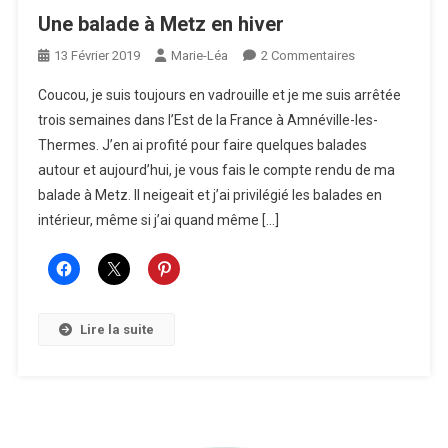
Une balade à Metz en hiver
Sur
13 Février 2019
Marie-Léa
2 Commentaires
Une
Coucou, je suis toujours en vadrouille et je me suis arrêtée
Balade
trois semaines dans l’Est de la France à Amnéville-les-
À
Thermes. J’en ai profité pour faire quelques balades
Metz
autour et aujourd’hui, je vous fais le compte rendu de ma
En
Hiver
balade à Metz. Il neigeait et j’ai privilégié les balades en
intérieur, même si j’ai quand même […]
Lire la suite