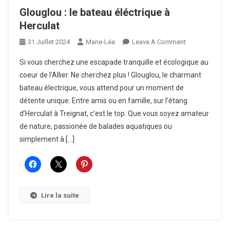
Glouglou : le bateau éléctrique à
Herculat
On
31 Juillet 2024
Marie-Léa
Leave A Comment
Glouglou
Si vous cherchez une escapade tranquille et écologique au
:
coeur de l’Allier. Ne cherchez plus ! Glouglou, le charmant
Le
bateau électrique, vous attend pour un moment de
Bateau
détente unique. Entre amis ou en famille, sur l’étang
Éléctrique
À
d’Herculat à Treignat, c’est le top. Que vous soyez amateur
Herculat
de nature, passionée de balades aquatiques ou
simplement à […]
Lire la suite