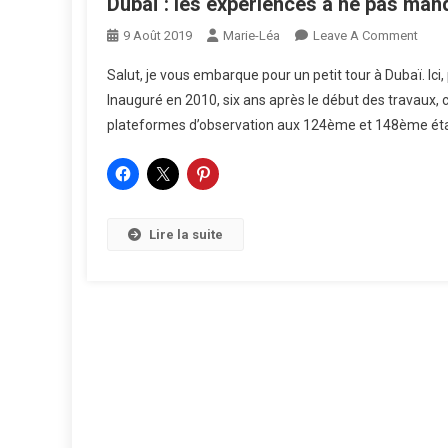
Dubaï : les expériences à ne pas man
On
9 Août 2019
Marie-Léa
Leave A Comment
Duba
Salut, je vous embarque pour un petit tour à Dubaï. Ici,
:
Inauguré en 2010, six ans après le début des travaux, 
Les
plateformes d’observation aux 124ème et 148ème étage
Expé
À
Ne
Pas
Manq
Lire la suite