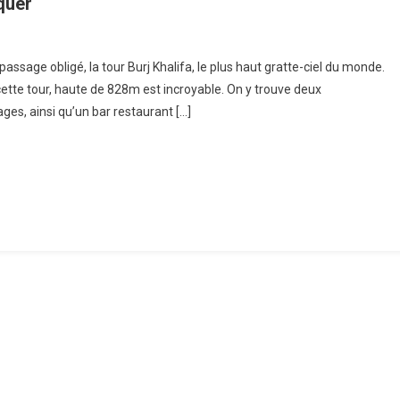
quer
ï
 passage obligé, la tour Burj Khalifa, le plus haut gratte-ciel du monde.
cette tour, haute de 828m est incroyable. On y trouve deux
s, ainsi qu’un bar restaurant […]
riences
uer