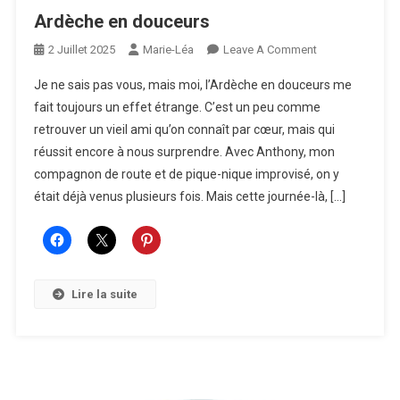
Ardèche en douceurs
On
2 Juillet 2025
Marie-Léa
Leave A Comment
Ardèche
Je ne sais pas vous, mais moi, l’Ardèche en douceurs me
En
fait toujours un effet étrange. C’est un peu comme
Douceurs
retrouver un vieil ami qu’on connaît par cœur, mais qui
réussit encore à nous surprendre. Avec Anthony, mon
compagnon de route et de pique-nique improvisé, on y
était déjà venus plusieurs fois. Mais cette journée-là, […]
Lire la suite