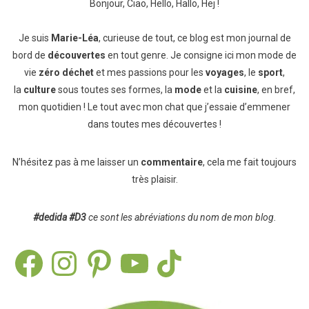
Bonjour, Ciao, Hello, Hallo, Hej !
Je suis
Marie-Léa
, curieuse de tout, ce blog est mon journal de
bord de
découvertes
en tout genre. Je consigne ici mon mode de
vie
zéro déchet
et mes passions pour les
voyages
, le
sport
,
la
culture
sous toutes ses formes, la
mode
et la
cuisine
, en bref,
mon quotidien ! Le tout avec mon chat que j’essaie d’emmener
dans toutes mes découvertes !
N’hésitez pas à me laisser un
commentaire
, cela me fait toujours
très plaisir.
#dedida
#D3
ce sont les abréviations du nom de mon blog.
Facebook
Instagram
Pinterest
YouTube
TikTok