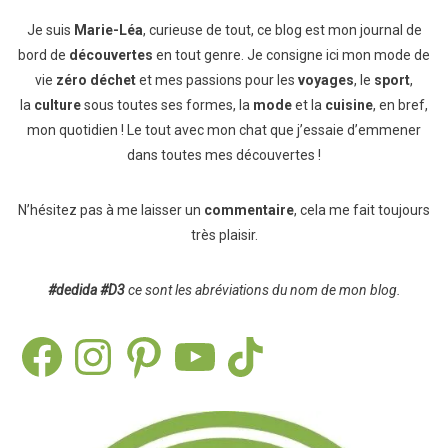
Je suis
Marie-Léa
, curieuse de tout, ce blog est mon journal de
bord de
découvertes
en tout genre. Je consigne ici mon mode de
vie
zéro déchet
et mes passions pour les
voyages
, le
sport
,
la
culture
sous toutes ses formes, la
mode
et la
cuisine
, en bref,
mon quotidien ! Le tout avec mon chat que j’essaie d’emmener
dans toutes mes découvertes !
N’hésitez pas à me laisser un
commentaire
, cela me fait toujours
très plaisir.
#dedida
#D3
ce sont les abréviations du nom de mon blog.
Facebook
Instagram
Pinterest
YouTube
TikTok