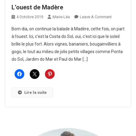
L’ouest de Madère
On
4 Octobre 2019
Marie-Léa
Leave A Comment
L’ouest
Bom dia, on continue la balade à Madère, cette fois, on part
De
à l’ouest. Ici, c’est la Costa do Sol, oui, c’est ici que le soleil
Madère
brille le plus fort. Alors vignes, bananiers, bougainvilliers à
gogo, le tout au milieu de jolis petits villages comme Ponta
do Sol, Jardim do Mar et Paul do Mar […]
Lire la suite