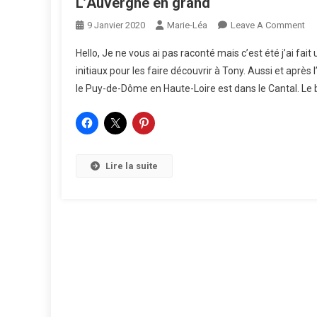
L’Auvergne en grand
On
9 Janvier 2020
Marie-Léa
Leave A Comment
L’
Hello, Je ne vous ai pas raconté mais c’est été j’ai fa
En
initiaux pour les faire découvrir à Tony. Aussi et apr
Gr
le Puy-de-Dôme en Haute-Loire est dans le Cantal. Le b
Lire la suite