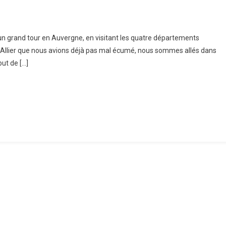
Auvergne
it un grand tour en Auvergne, en visitant les quatre départements
ès l’Allier que nous avions déjà pas mal écumé, nous sommes allés dans
and
ut de […]