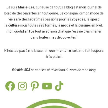
Je suis
Marie-Léa
, curieuse de tout, ce blog est mon journal de
bord de
découvertes
en tout genre. Je consigne ici mon mode de
vie
zéro déchet
et mes passions pour les
voyages
, le
sport
,
la
culture
sous toutes ses formes, la
mode
et la
cuisine
, en bref,
mon quotidien ! Le tout avec mon chat que j’essaie d’emmener
dans toutes mes découvertes !
N’hésitez pas à me laisser un
commentaire
, cela me fait toujours
très plaisir.
#dedida
#D3
ce sont les abréviations du nom de mon blog.
Facebook
Instagram
Pinterest
YouTube
TikTok