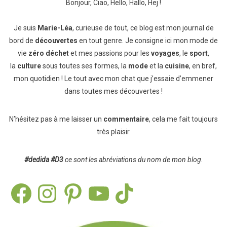
Bonjour, Ciao, Hello, Hallo, Hej !
Je suis
Marie-Léa
, curieuse de tout, ce blog est mon journal de
bord de
découvertes
en tout genre. Je consigne ici mon mode de
vie
zéro déchet
et mes passions pour les
voyages
, le
sport
,
la
culture
sous toutes ses formes, la
mode
et la
cuisine
, en bref,
mon quotidien ! Le tout avec mon chat que j’essaie d’emmener
dans toutes mes découvertes !
N’hésitez pas à me laisser un
commentaire
, cela me fait toujours
très plaisir.
#dedida
#D3
ce sont les abréviations du nom de mon blog.
Facebook
Instagram
Pinterest
YouTube
TikTok