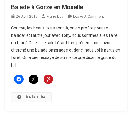
Balade à Gorze en Moselle
On
26 Avril 2019
Marie-Léa
Leave A Comment
Balade
Coucou, les beaux jours sont là, on en profite pour se
À
balader et l’autre jour avec Tony, nous sommes allés faire
Gorze
un tour à Gorze. Le soleil étant très présent, nous avons
En
cherché une balade ombragée et donc, nous voilà partis en
Moselle
forêt. On a bien essayé de suivre ce que disait le guide du
[…]
Lire la suite