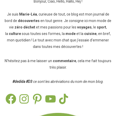
Bonjour, Ciao, Hello, Hallo, Hej !
Je suis
Marie-Léa
, curieuse de tout, ce blog est mon journal de
bord de
découvertes
en tout genre. Je consigne ici mon mode de
vie
zéro déchet
et mes passions pour les
voyages
, le
sport
,
la
culture
sous toutes ses formes, la
mode
et la
cuisine
, en bref,
mon quotidien ! Le tout avec mon chat que j’essaie d’emmener
dans toutes mes découvertes !
N’hésitez pas à me laisser un
commentaire
, cela me fait toujours
très plaisir.
#dedida
#D3
ce sont les abréviations du nom de mon blog.
Facebook
Instagram
Pinterest
YouTube
TikTok