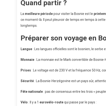
Quand partir ?
La
meilleure période
pour visiter la Bosnie est le
printe
ce moment-là. Il peut pleuvoir de temps en temps à cett
longtemps.
Préparer son voyage en Bo
Langue
: Les langues officielles sont le bosnien, le serbe e
Monnaie
: La monnaie est le
Mark convertible de Bosnie
Prises
: Le voltage est de 230 V et la fréquence 50 Hz, 
Sécurité
:
La Bosnie-Herzégovine est un pays sûr, attentio
Fête nationale
: pas de consensus entre les trois « peuples 
Vélo
: Il y a 1
eurovélo-route
qui passe par le pays :