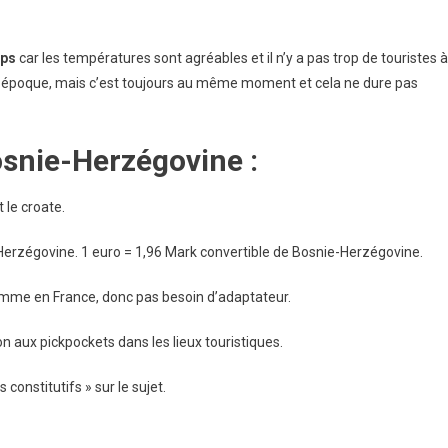
mps
car les températures sont agréables et il n’y a pas trop de touristes à
e époque, mais c’est toujours au même moment et cela ne dure pas
snie-Herzégovine :
t le croate.
-Herzégovine
. 1 euro =
1,96
Mark convertible de Bosnie-Herzégovine.
comme en France, donc pas besoin d’adaptateur.
n aux pickpockets dans les lieux touristiques.
constitutifs » sur le sujet.