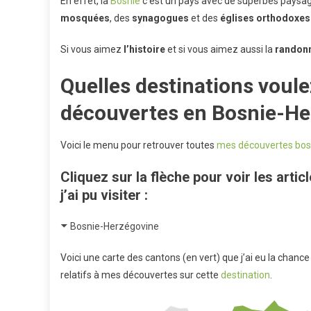
En effet, la
Bosnie
c’est un pays avec de superbes paysa
mosquées
, des
synagogues
et des
églises
orthodoxes
Si vous aimez
l’histoire
et si vous aimez aussi la
randon
Quelles destinations voul
découvertes en Bosnie-He
Voici le menu pour retrouver toutes
mes découvertes bos
Cliquez sur la flèche pour voir les artic
j’ai pu visiter :
Bosnie-Herzégovine
Voici une carte des
cantons (en vert) que j’ai eu la chance
relatifs à mes découvertes sur cette
destination
.