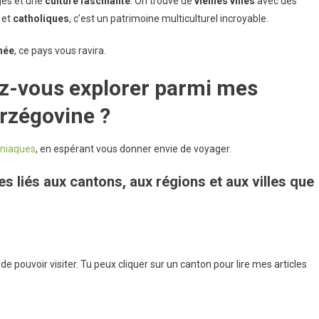
ges et une
culture
fascinante
. On trouve de
vieilles
villes
avec des
et
catholiques
, c’est un patrimoine multiculturel incroyable.
née
, ce pays vous ravira.
ez-vous explorer parmi mes
rzégovine ?
niaques
, en espérant vous donner envie de voyager.
les liés aux cantons, aux régions et aux villes que
 de pouvoir visiter. Tu peux cliquer sur un
canton pour lire mes articles