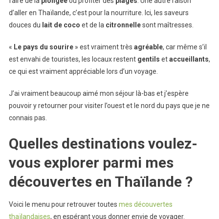
faire de la
plongée
ou profiter des
plages
. Une autre raison
d’aller en Thaïlande, c’est pour la nourriture. Ici, les saveurs
douces du
lait
de
coco
et de la
citronnelle
sont maîtresses.
«
Le pays du sourire
» est vraiment très
agréable
, car même s’il
est envahi de touristes, les locaux restent
gentils
et
accueillants
,
ce qui est vraiment appréciable lors d’un voyage.
J’ai vraiment beaucoup aimé mon séjour là-bas et j’espère
pouvoir y retourner pour visiter l’ouest et le nord du pays que je ne
connais pas.
Quelles destinations voulez-
vous explorer parmi mes
découvertes en Thaïlande ?
Voici le menu pour retrouver toutes
mes découvertes
thaïlandaises
, en espérant vous donner envie de voyager.