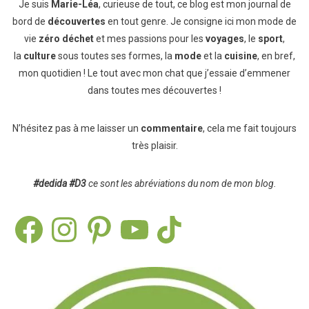
Je suis
Marie-Léa
, curieuse de tout, ce blog est mon journal de
bord de
découvertes
en tout genre. Je consigne ici mon mode de
vie
zéro déchet
et mes passions pour les
voyages
, le
sport
,
la
culture
sous toutes ses formes, la
mode
et la
cuisine
, en bref,
mon quotidien ! Le tout avec mon chat que j’essaie d’emmener
dans toutes mes découvertes !
N’hésitez pas à me laisser un
commentaire
, cela me fait toujours
très plaisir.
#dedida
#D3
ce sont les abréviations du nom de mon blog.
Facebook
Instagram
Pinterest
YouTube
TikTok