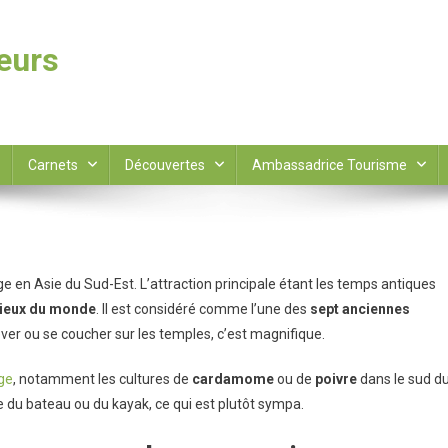
leurs
Carnets
Découvertes
Ambassadrice Tourisme
 en Asie du Sud-Est. L’attraction principale étant les temps antiques
gieux du monde
. Il est considéré comme l’une des
sept anciennes
 lever ou se coucher sur les temples, c’est magnifique.
ge
, notamment les cultures de
cardamome
ou de
poivre
dans le sud d
re du bateau ou du kayak
, ce qui
est plutôt sympa.