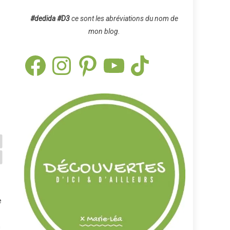
#dedida
#D3
ce sont les abréviations du nom de
mon blog.
Facebook
Instagram
Pinterest
YouTube
TikTok
e
n