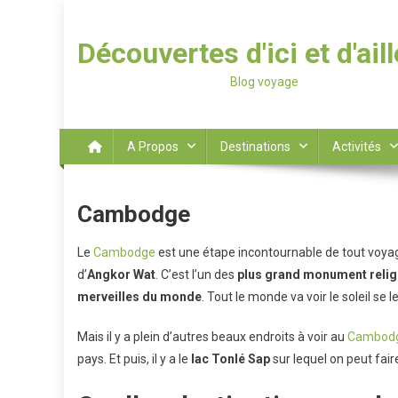
Découvertes d'ici et d'ail
Blog voyage
A Propos
Destinations
Activités
Cambodge
Le
Cambodge
est une étape incontournable de tout voyage
d’
Angkor Wat
. C’est l’un des
plus grand monument reli
merveilles du monde
. Tout le monde va voir le soleil se
Mais il y a plein d’autres beaux endroits à voir au
Cambod
pays. Et puis, il y a le
lac Tonlé Sap
sur lequel on peut fai