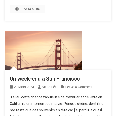
Lire la suite
Un week-end à San Francisco
On
27 Mars 2024
Marie-Léa
Leave A Comment
Un
J’ai eu cette chance fabuleuse de travailler et de vivre en
Week-
Californie un moment de ma vie. Période chérie, dont il ne
End
me reste que des souvenirs en tête car j’ai perdu la quasi
À