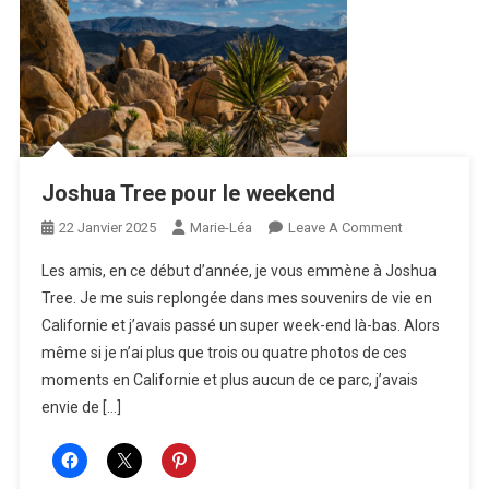
Joshua Tree pour le weekend
On
22 Janvier 2025
Marie-Léa
Leave A Comment
Joshua
Les amis, en ce début d’année, je vous emmène à Joshua
Tree
Tree. Je me suis replongée dans mes souvenirs de vie en
Pour
Californie et j’avais passé un super week-end là-bas. Alors
Le
même si je n’ai plus que trois ou quatre photos de ces
Weekend
moments en Californie et plus aucun de ce parc, j’avais
envie de […]