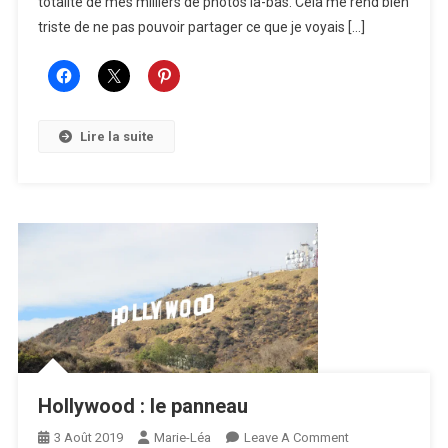
totalité de mes milliers de photos là-bas. Cela me rend bien
San
Francisco
triste de ne pas pouvoir partager ce que je voyais […]
Lire la suite
Hollywood : le panneau
On
3 Août 2019
Marie-Léa
Leave A Comment