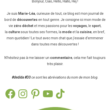
Bonjour, Ciao, Hello, Hallo, Hej !
Je suis
Marie-Léa
, curieuse de tout, ce blog est mon journal de
bord de
découvertes
en tout genre. Je consigne ici mon mode de
vie
zéro déchet
et mes passions pour les
voyages
, le
sport
,
la
culture
sous toutes ses formes, la
mode
et la
cuisine
, en bref,
mon quotidien ! Le tout avec mon chat que j’essaie d’emmener
dans toutes mes découvertes !
N’hésitez pas à me laisser un
commentaire
, cela me fait toujours
très plaisir.
#dedida
#D3
ce sont les abréviations du nom de mon blog.
Facebook
Instagram
Pinterest
YouTube
TikTok