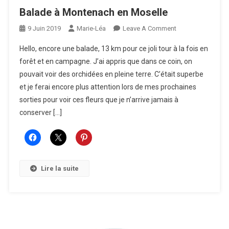
Balade à Montenach en Moselle
On
9 Juin 2019
Marie-Léa
Leave A Comment
Balade
Hello, encore une balade, 13 km pour ce joli tour à la fois en
À
forêt et en campagne. J’ai appris que dans ce coin, on
Montenach
pouvait voir des orchidées en pleine terre. C’était superbe
En
et je ferai encore plus attention lors de mes prochaines
Moselle
sorties pour voir ces fleurs que je n’arrive jamais à
conserver […]
Lire la suite