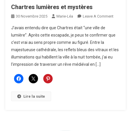
Chartres lumières et mystères
On
30 Novembre 2025
Marie-Léa
Leave A Comment
Chartres
J’avais entendu dire que Chartres était “une ville de
Lumières
lumière”. Après cette escapade, je peux te confirmer que
Et
c’est vrai au sens propre comme au figuré. Entre la
Mystères
majestueuse cathédrale, les reflets bleus des vitraux et les
illuminations qui habillent la ville à la nuit tombée, j’ai eu
l’impression de traverser un rêve médiéval en […]
Lire la suite