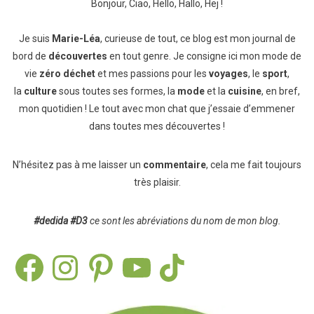
Bonjour, Ciao, Hello, Hallo, Hej !
Je suis
Marie-Léa
, curieuse de tout, ce blog est mon journal de
bord de
découvertes
en tout genre. Je consigne ici mon mode de
vie
zéro déchet
et mes passions pour les
voyages
, le
sport
,
la
culture
sous toutes ses formes, la
mode
et la
cuisine
, en bref,
mon quotidien ! Le tout avec mon chat que j’essaie d’emmener
dans toutes mes découvertes !
N’hésitez pas à me laisser un
commentaire
, cela me fait toujours
très plaisir.
#dedida
#D3
ce sont les abréviations du nom de mon blog.
Facebook
Instagram
Pinterest
YouTube
TikTok