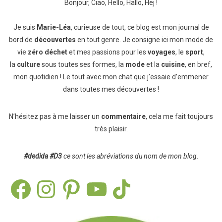
Bonjour, Ciao, Hello, Hallo, Hej !
Je suis
Marie-Léa
, curieuse de tout, ce blog est mon journal de
bord de
découvertes
en tout genre. Je consigne ici mon mode de
vie
zéro déchet
et mes passions pour les
voyages
, le
sport
,
la
culture
sous toutes ses formes, la
mode
et la
cuisine
, en bref,
mon quotidien ! Le tout avec mon chat que j’essaie d’emmener
dans toutes mes découvertes !
N’hésitez pas à me laisser un
commentaire
, cela me fait toujours
très plaisir.
#dedida
#D3
ce sont les abréviations du nom de mon blog.
Facebook
Instagram
Pinterest
YouTube
TikTok